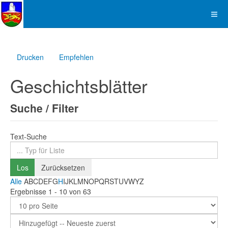
Drucken
Empfehlen
Geschichtsblätter
Suche / Filter
Text-Suche
Los
Zurücksetzen
Alle
A
B
C
D
E
F
G
H
I
J
K
L
M
N
O
P
Q
R
S
T
U
V
W
Y
Z
Ergebnisse 1 - 10 von 63