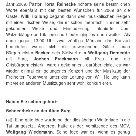
Jahr 2009. Pastor
Horst Reinecke
richtete seine besinnlichen
Worte ebenfalls mit den besten Wünschen für 2009 an die
Gäste.
Willi Hollung
begann dann den musikalischen Reigen
mit einer irischen Weise, die er schon mehrfach in einer sehr
gekonnten Weise und Einstudierung intonierte. Über
Walzerklänge und italienische Lieder ging es dann weiter Als
dann gegen 13.00 Uhr zwei zünftige Märsche das Konzert
beendeten waren sich die anwesenden Gäste, auch
Bürgermeister
Becker
, sein Stellvertreter
Wolfgang Dernedde
mit Frau,
Jochen Freckmann
mit Frau, und die
Ortsbürgermeisterin waren gekommen, darüber einig, es war
wieder einmal ein gelungenes Konzert und der Musikzug der
Freiheiter Feuerwehr unter der Leitung von Willi Hollung kann
mit vielen anderen Musikzügen sehr wohl konkurrieren.
Haben Sie schon gehört:
Schneetheke an der Alten Burg
(st). Eine gute Idee wurde bei der diesjährigen Wetterlage in die
Tat umgesetzt. Angeregt hatte es der Vorsitzende des MGV,
Wolfgang Wiedemann
. Seine Idee war es, wenn es genug