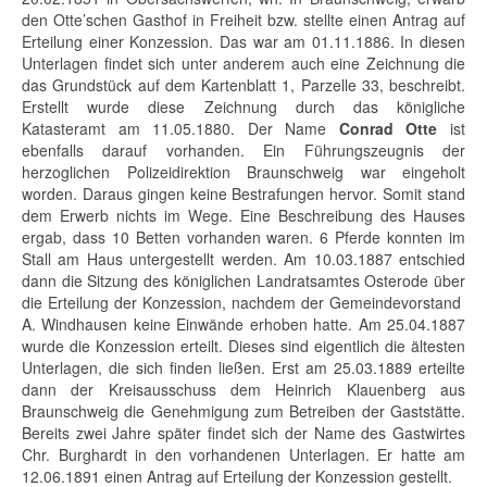
den
Otte’schen
Gasthof in Freiheit bzw. stellte einen Antrag auf
Erteilung einer Konzession. Das war am 01.11.1886. In diesen
Unterlagen findet sich unter anderem auch eine Zeichnung die
das Grundstück auf dem Kartenblatt 1, Parzelle 33, beschreibt.
Erstellt wurde diese Zeichnung durch das königliche
Katasteramt am 11.05.1880. Der Name
Conrad Otte
ist
ebenfalls darauf vorhanden. Ein Führungszeugnis der
herzoglichen Polizeidirektion Braunschweig war eingeholt
worden. Daraus gingen keine Bestrafungen hervor. Somit stand
dem Erwerb nichts im Wege. Eine Beschreibung des Hauses
ergab, dass 10 Betten vorhanden waren. 6 Pferde konnten im
Stall am Haus untergestellt werden. Am 10.03.1887 entschied
dann die Sitzung des königlichen Landratsamtes Osterode über
die Erteilung der Konzession, nachdem der Gemeindevorstand
A. Windhausen
keine Einwände erhoben hatte. Am 25.04.1887
wurde die Konzession erteilt. Dieses sind eigentlich die ältesten
Unterlagen, die sich finden ließen. Erst am 25.03.1889 erteilte
dann der Kreisausschuss dem
Heinrich Klauenberg
aus
Braunschweig die Genehmigung zum Betreiben der Gaststätte.
Bereits zwei Jahre später findet sich der Name des Gastwirtes
Chr. Burghardt
in den vorhandenen Unterlagen. Er hatte am
12.06.1891 einen Antrag auf Erteilung der Konzession gestellt.