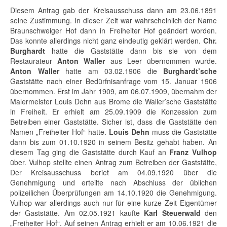
Diesem Antrag gab der Kreisausschuss dann am 23.06.1891
seine Zustimmung. In dieser Zeit war wahrscheinlich der Name
Braunschweiger Hof dann in Freiheiter Hof geändert worden.
Das konnte allerdings nicht ganz eindeutig geklärt werden.
Chr.
Burghardt
hatte die Gaststätte dann bis sie von dem
Restaurateur
Anton Waller
aus Leer übernommen wurde.
Anton Waller
hatte am 03.02.1906 die
Burghardt’sche
Gaststätte nach einer Bedürfnisanfrage vom 15. Januar 1906
übernommen. Erst im Jahr 1909, am 06.07.1909, übernahm der
Malermeister Louis Dehn aus Brome die Waller’sche Gaststätte
in Freiheit. Er erhielt am 25.09.1909 die Konzession zum
Betreiben einer Gaststätte. Sicher ist, dass die Gaststätte den
Namen „Freiheiter Hof“ hatte.
Louis Dehn
muss die Gaststätte
dann bis zum 01.10.1920 in seinem Besitz gehabt haben. An
diesem Tag ging die Gaststätte durch Kauf an
Franz Vulhop
über. Vulhop stellte einen Antrag zum Betreiben der Gaststätte,
Der Kreisausschuss beriet am 04.09.1920 über die
Genehmigung und erteilte nach Abschluss der üblichen
polizeilichen Überprüfungen am 14.10.1920 die Genehmigung.
Vulhop war allerdings auch nur für eine kurze Zeit Eigentümer
der Gaststätte. Am 02.05.1921 kaufte
Karl Steuerwald
den
„Freiheiter Hof“. Auf seinen Antrag erhielt er am 10.06.1921 die