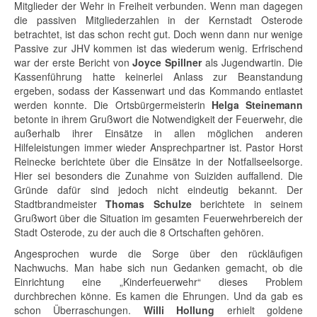
Mitglieder der Wehr in Freiheit verbunden. Wenn man dagegen
die passiven Mitgliederzahlen in der Kernstadt Osterode
betrachtet, ist das schon recht gut. Doch wenn dann nur wenige
Passive zur JHV kommen ist das wiederum wenig. Erfrischend
war der erste Bericht von
Joyce Spillner
als Jugendwartin. Die
Kassenführung hatte keinerlei Anlass zur Beanstandung
ergeben, sodass der Kassenwart und das Kommando entlastet
werden konnte. Die Ortsbürgermeisterin
Helga Steinemann
betonte in ihrem Grußwort die Notwendigkeit der Feuerwehr, die
außerhalb ihrer Einsätze in allen möglichen anderen
Hilfeleistungen immer wieder Ansprechpartner ist. Pastor Horst
Reinecke berichtete über die Einsätze in der Notfallseelsorge.
Hier sei besonders die Zunahme von Suiziden auffallend. Die
Gründe dafür sind jedoch nicht eindeutig bekannt. Der
Stadtbrandmeister
Thomas Schulze
berichtete in seinem
Grußwort über die Situation im gesamten Feuerwehrbereich der
Stadt Osterode, zu der auch die 8 Ortschaften gehören.
Angesprochen wurde die Sorge über den rückläufigen
Nachwuchs. Man habe sich nun Gedanken gemacht, ob die
Einrichtung eine „Kinderfeuerwehr“ dieses Problem
durchbrechen könne. Es kamen die Ehrungen. Und da gab es
schon Überraschungen.
Willi Hollung
erhielt goldene