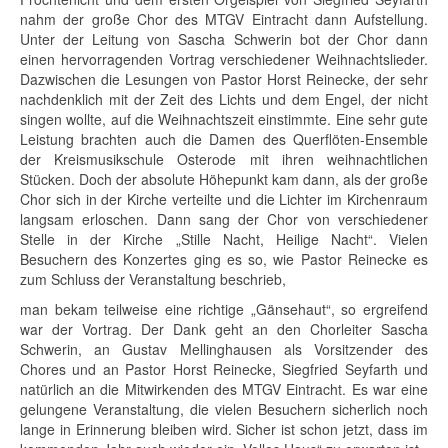
nahm der große Chor des MTGV Eintracht dann Aufstellung.
Unter der Leitung von Sascha Schwerin bot der Chor dann
einen hervorragenden Vortrag verschiedener Weihnachtslieder.
Dazwischen die Lesungen von Pastor Horst Reinecke, der sehr
nachdenklich mit der Zeit des Lichts und dem Engel, der nicht
singen wollte, auf die Weihnachtszeit einstimmte. Eine sehr gute
Leistung brachten auch die Damen des Querflöten-Ensemble
der Kreismusikschule Osterode mit ihren weihnachtlichen
Stücken. Doch der absolute Höhepunkt kam dann, als der große
Chor sich in der Kirche verteilte und die Lichter im Kirchenraum
langsam erloschen. Dann sang der Chor von verschiedener
Stelle in der Kirche „Stille Nacht, Heilige Nacht“. Vielen
Besuchern des Konzertes ging es so, wie Pastor Reinecke es
zum Schluss der Veranstaltung beschrieb,
man bekam teilweise eine richtige „Gänsehaut“, so ergreifend
war der Vortrag. Der Dank geht an den Chorleiter Sascha
Schwerin, an Gustav Mellinghausen als Vorsitzender des
Chores und an Pastor Horst Reinecke, Siegfried Seyfarth und
natürlich an die Mitwirkenden des MTGV Eintracht. Es war eine
gelungene Veranstaltung, die vielen Besuchern sicherlich noch
lange in Erinnerung bleiben wird. Sicher ist schon jetzt, dass im