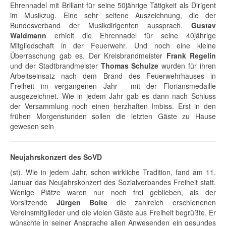
Ehrennadel mit Brillant für seine 50jährige Tätigkeit als Dirigent
im Musikzug. Eine sehr seltene Auszeichnung, die der
Bundesverband der Musikdirigenten aussprach.
Gustav
Waldmann
erhielt die Ehrennadel für seine 40jährige
Mitgliedschaft in der Feuerwehr. Und noch eine kleine
Überraschung gab es. Der Kreisbrandmeister
Frank Regelin
und der Stadtbrandmeister
Thomas Schulze
wurden für ihren
Arbeitseinsatz nach dem Brand des Feuerwehrhauses in
Freiheit im vergangenen Jahr mit der Floriansmedaille
ausgezeichnet. Wie in jedem Jahr gab es dann nach Schluss
der Versammlung noch einen herzhaften Imbiss. Erst in den
frühen Morgenstunden sollen die letzten Gäste zu Hause
gewesen sein
Neujahrskonzert des SoVD
(st). Wie in jedem Jahr, schon wirkliche Tradition, fand am 11.
Januar das Neujahrskonzert des Sozialverbandes Freiheit statt.
Wenige Plätze waren nur noch frei geblieben, als der
Vorsitzende
Jürgen Bolte
die zahlreich erschienenen
Vereinsmitglieder und die vielen Gäste aus Freiheit begrüßte. Er
wünschte in seiner Ansprache allen Anwesenden ein gesundes