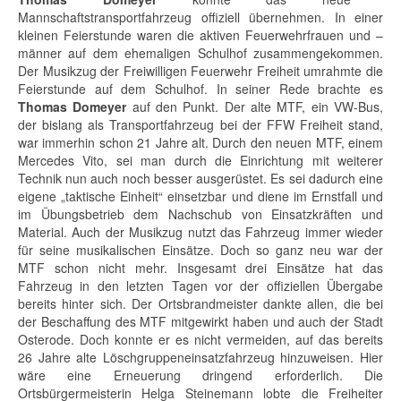
Mannschaftstransportfahrzeug offiziell übernehmen. In einer
kleinen Feierstunde waren die aktiven Feuerwehrfrauen und –
männer auf dem ehemaligen Schulhof zusammengekommen.
Der Musikzug der Freiwilligen Feuerwehr Freiheit umrahmte die
Feierstunde auf dem Schulhof. In seiner Rede brachte es
Thomas Domeyer
auf den Punkt. Der alte MTF, ein VW-Bus,
der bislang als Transportfahrzeug bei der FFW Freiheit stand,
war immerhin schon 21 Jahre alt. Durch den neuen MTF, einem
Mercedes Vito, sei man durch die Einrichtung mit weiterer
Technik nun auch noch besser ausgerüstet. Es sei dadurch eine
eigene „taktische Einheit“ einsetzbar und diene im Ernstfall und
im Übungsbetrieb dem Nachschub von Einsatzkräften und
Material. Auch der Musikzug nutzt das Fahrzeug immer wieder
für seine musikalischen Einsätze. Doch so ganz neu war der
MTF schon nicht mehr. Insgesamt drei Einsätze hat das
Fahrzeug in den letzten Tagen vor der offiziellen Übergabe
bereits hinter sich. Der Ortsbrandmeister dankte allen, die bei
der Beschaffung des MTF mitgewirkt haben und auch der Stadt
Osterode. Doch konnte er es nicht vermeiden, auf das bereits
26 Jahre alte Löschgruppeneinsatzfahrzeug hinzuweisen. Hier
wäre eine Erneuerung dringend erforderlich. Die
Ortsbürgermeisterin Helga Steinemann lobte die Freiheiter