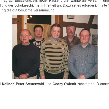
Antrag auf Entlastung. Als neuer Kassenprüfer wählte die Versammlun
lung der Schulgeschichte in Freiheit an. Dazu sei es erforderlich, a
bing
die gut besuchte Versammlung.
 Kellner
,
Peter Steuerwald
und
Georg Cwienk
zusammen. Bildmit