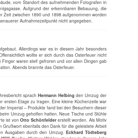
ebäude, vom Standort des aufnehmenden Fotografen in
nigsgasse. Aufgrund der erkennbaren Bebauung, die
 der Zeit zwischen 1890 und 1898 aufgenommen worden
ein genauerer Aufnahmezeitpunkt nicht angegeben.
ufgebaut. Allerdings war es in diesem Jahr besonders
fensichtlich wollte er sich durch das Osterfeuer nicht
Finger waren steif gefroren und vor allen Dingen gab
ation. Abends brannte das Osterfeuer.
ahresbericht sprach
Hermann Helbing
den Umzug der
er ersten Etage zu tragen. Eine kleine Küchenzeile war
 der Imperial – Produkte fand bei den Besuchern dieser
nd beim Umzug geholfen hatten. Neue Tische und Stühle
te ist von
Otto Schönfelder
erstellt worden. Als Motiv
 Grußwort ebenfalls den Dank für die geleistete Arbeit
ohen Ausgaben durch den Umzug.
Eckhard Tödteberg