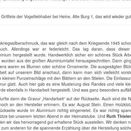
rillfete der Vogelliebhaber bei Heine, Alte Burg 1, das wird wieder gut
chkriegssilberschmuck, das war gleich nach dem Kriegsende 1945 schon
auch. Allerdings war er federleicht. Das lag daran, dass dies
inium hergestellt wurde. Handwerklich sicher ein schönes Stück Arbei
e wurden aus der großen Aluminiumtafel herausgeschnitten. Dann ging 
tens waren es Blumen oder schöne Ornamente. Die ausgesägten Blüte
rbeit auf unserem Bild anschaut, dann kann man sich vielleicht vorst
 kleinen Punzeinschläge mit den Blättern an den Stielen. Die Einfass
h nur glatt. Auch hier gab es eine Musterung des Randes und viele k
de ebenfalls in Handarbeit hergestellt. Und was ganz besonders auffällt
durfte dann die Gravur „Handarbeit“ auf der Rückseite. Auch sind die
och an den Hersteller erinnern. Es war August Stein. Einen Holzklotz h
ckseite wurde im Aluminium richtig eingenietet. Es war richtig span
chütze bei unserem letzten Abend in der Heimatstube. Und
Ruth Thiel
den wir das hervorragend gut erhaltene Stück ausstellen. Wir danken n
d zum anderen für die spannende Erzählung über die Herstellung sol