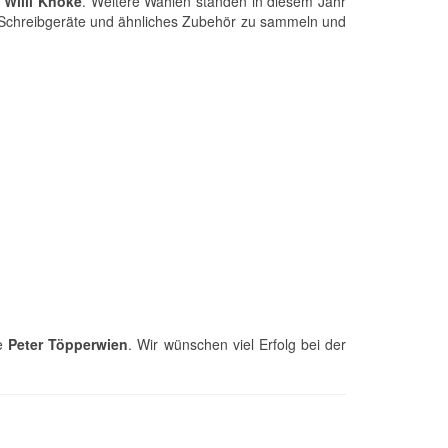
g
Willi Knoke
. Weitere Wahlen standen in diesem Jahr
lte Schreibgeräte und ähnliches Zubehör zu sammeln und
te
Peter Töpperwien
. Wir wünschen viel Erfolg bei der