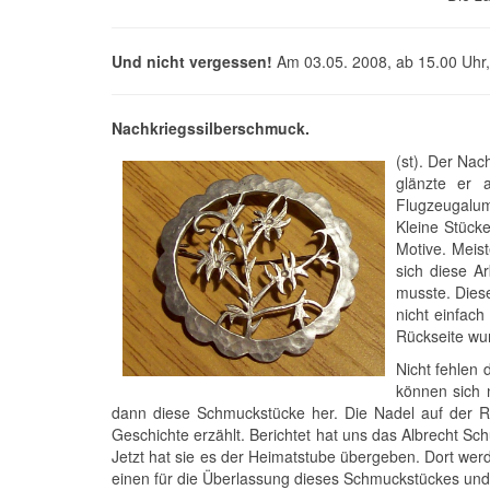
Und nicht vergessen!
Am 03.05. 2008, ab 15.00 Uhr, G
Nachkriegssilberschmuck.
(st). Der Na
glänzte er 
Flugzeugalum
Kleine Stück
Motive. Meis
sich diese A
musste. Diese
nicht einfac
Rückseite wur
Nicht fehlen 
können sich n
dann diese Schmuckstücke her. Die Nadel auf der Rü
Geschichte erzählt. Berichtet hat uns das Albrecht S
Jetzt hat sie es der Heimatstube übergeben. Dort wer
einen für die Überlassung dieses Schmuckstückes un