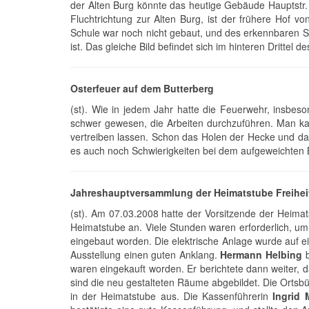
der Alten Burg könnte das heutige Gebäude Hauptstr
Fluchtrichtung zur Alten Burg, ist der frühere Hof v
Schule war noch nicht gebaut, und des erkennbaren 
ist. Das gleiche Bild befindet sich im hinteren Dritt
Osterfeuer auf dem Butterberg
(st). Wie in jedem Jahr hatte die Feuerwehr, insbes
schwer gewesen, die Arbeiten durchzuführen. Man kann 
vertreiben lassen. Schon das Holen der Hecke und da
es auch noch Schwierigkeiten bei dem aufgeweichten 
Jahreshauptversammlung der Heimatstube Freihei
(st). Am 07.03.2008 hatte der Vorsitzende der Heima
Heimatstube an. Viele Stunden waren erforderlich, um 
eingebaut worden. Die elektrische Anlage wurde auf ei
Ausstellung einen guten Anklang.
Hermann Helbing
b
waren eingekauft worden. Er berichtete dann weiter, 
sind die neu gestalteten Räume abgebildet. Die Ortsbü
in der Heimatstube aus. Die Kassenführerin
Ingrid