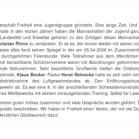
derschaft Freiheit eine Jugendgruppe gründete. Eine lange Zeit. Und
rade in den letzten Jahren haben die Mannschaften der Jugend gan
Landestitel und Kreistitel gehören zu den Erfolgen dieser Mannschaf
ristian Pinno
zu verdanken. Er ist es, der immer wieder mit seiner ruh
Dieses alles fand seinen Spiegel in der am 05.04.2008 im Zusammen
urchgeführten Feierstunde. Viele Teilnehmer aus dem öffentlichen
de und benachbarte Schützenvereine waren mit Abordnungen gekommen
nde teilzunehmen. Sehr beachtliche Grußworte hielten die Ortsbür
sterode,
Klaus Becker
. Pastor
Horst Reinecke
hatte es sich nicht n
Inbetriebnahme des Luftgewehrstandes ab. Den Eröffnungsschu
ewehr ab. Es war eine 8. In der anschließenden Schiessdemonstratio
ines Wettbewerbs mit seinem vorausgehenden Training. Selbst für Laien
i einem guten Imbiss zusammen und viele Gespräche wurden geführt
 positiv beschreiben. Wir haben in Freiheit einen Verein, der mit vie
. Herzlichen Glückwunsch dazu!