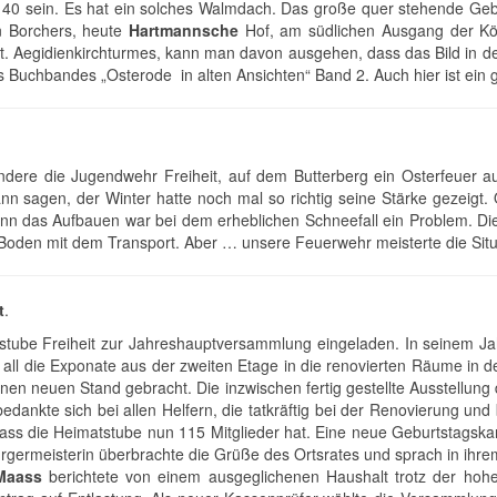
. 40 sein. Es hat ein solches Walmdach. Das große quer stehende G
on Borchers, heute
Hartmannsche
Hof, am südlichen Ausgang der Kö
St. Aegidienkirchturmes, kann man davon ausgehen, dass das Bild in
el des Buchbandes „Osterode in alten Ansichten“ Band 2. Auch hier ist 
ondere die Jugendwehr Freiheit, auf dem Butterberg ein Osterfeuer a
sagen, der Winter hatte noch mal so richtig seine Stärke gezeigt. Of
nn das Aufbauen war bei dem erheblichen Schneefall ein Problem. Die 
Boden mit dem Transport. Aber … unsere Feuerwehr meisterte die Situ
t
.
tstube Freiheit zur Jahreshauptversammlung eingeladen. In seinem J
all die Exponate aus der zweiten Etage in die renovierten Räume in d
nen neuen Stand gebracht. Die inzwischen fertig gestellte Ausstellung
edankte sich bei allen Helfern, die tatkräftig bei der Renovierung u
dass die Heimatstube nun 115 Mitglieder hat. Eine neue Geburtstagskar
rgermeisterin überbrachte die Grüße des Ortsrates und sprach in ihrem
 Maass
berichtete von einem ausgeglichenen Haushalt trotz der h