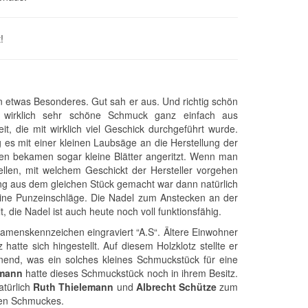
!
 etwas Besonderes. Gut sah er aus. Und richtig schön
er wirklich sehr schöne Schmuck ganz einfach aus
t, die mit wirklich viel Geschick durchgeführt wurde.
es mit einer kleinen Laubsäge an die Herstellung der
n bekamen sogar kleine Blätter angeritzt. Wenn man
ellen, mit welchem Geschickt der Hersteller vorgehen
ung aus dem gleichen Stück gemacht war dann natürlich
leine Punzeinschläge. Die Nadel zum Anstecken an der
, die Nadel ist auch heute noch voll funktionsfähig.
 Namenskennzeichen eingraviert “A.S“. Ältere Einwohner
atte sich hingestellt. Auf diesem Holzklotz stellte er
nend, was ein solches kleines Schmuckstück für eine
emann
hatte dieses Schmuckstück noch in ihrem Besitz.
atürlich
Ruth Thielemann
und
Albrecht Schütze
zum
chen Schmuckes.