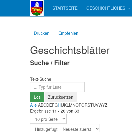
STARTSEITE
GESCHICHTLICHES
Drucken
Empfehlen
Geschichtsblätter
Suche / Filter
Text-Suche
Los
Zurücksetzen
Alle
A
B
C
D
E
F
G
H
I
J
K
L
M
N
O
P
Q
R
S
T
U
V
W
Y
Z
Ergebnisse 11 - 20 von 63