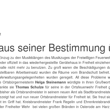
t
aus seiner Bestimmung 
hen Einzug zu den Musikklängen des Musikzuges der Freiwilligen Feuer
der offiziell in das wiederhergestellte Gerätehaus in Freiheit einzieh
alle nicht mehr zu benutzen. Zu groß waren die Beschädigungen du
rstellbaren Arbeitseinsatz wurden die Räume vom Brandschutt befreit
che Verwaltungsangelegenheiten wurden geregelt. All diese Problem
 Ortsbürgermeisterin
Helga Steinemann
würdigte in ihren Grußwor
dankte sie
Thomas Schulze
für seine in der Ortsfeuerwehr Freiheit g
isher als Ortsbrandmeister in seinem neuen Amt als Stadtbrandmeiste
gezeigt hat und nun neuer Ortsbrandmeister für Freiheit ist. Sie freut
gut im Griff hat. Kreisbrandmeister Frank Regelin und Ehrenkreisbran
 der Freiheiter Wehr bei vielen großen Bränden in Osterode am Harz 