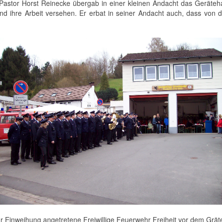
n. Pastor Horst Reinecke übergab in einer kleinen Andacht das Gerä
nd ihre Arbeit versehen. Er erbat in seiner Andacht auch, dass von 
ur Einweihung angetretene Freiwillige Feuerwehr Freiheit vor dem Grät