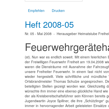
Seite 2 von 7
Empfehlen
Drucken
Heft 2008-05
Nr. 05 - Mai 2008 - Herausgeber Heimatstube Freihei
Feuerwehrgeräteh
(st). Nun war es endlich soweit. Mit einem feierlic
der Freiwilligen Feuerwehr Freiheit am 19.04.2008 wie
waren die Diensträume mit Ausnahme der Fahrzeugh
unsere Freiheiter Feuerwehr. In einem fast nicht vo
wieder hergestellt. Viele schriftliche und mündli
Ortsbrandmeister Thomas Schulze angesprochen. Die
beteiligten Stellen gezeigt worden war. Gleichzeitig 
wünschte ihm immer eine ebenso glückliche Hand wie b
der als Kreisbereitschaftsführer sein Können bereits 
Jugendwartin Joyce Spillner, die ihre „Schützlinge“ 
immer in hervorragender Arbeit geleisteten Einsätze