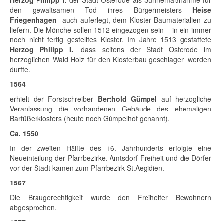
Herzog Philipp I.
der Stadt Osterode als Sühnemaßnahme für
den gewaltsamen Tod ihres Bürgermeisters
Heise
Friegenhagen
auch auferlegt, dem Kloster Baumaterialien zu
liefern. Die Mönche sollen 1512 eingezogen sein – in ein immer
noch nicht fertig gestelltes Kloster. Im Jahre 1513 gestattete
Herzog Philipp I.
, dass seitens der Stadt Osterode im
herzoglichen Wald Holz für den Klosterbau geschlagen werden
durfte.
1564
erhielt der Forstschreiber
Berthold Gümpel
auf herzogliche
Veranlassung die vorhandenen Gebäude des ehemaligen
Barfüßerklosters (heute noch Gümpelhof genannt).
Ca. 1550
In der zweiten Hälfte des 16. Jahrhunderts erfolgte eine
Neueinteilung der Pfarrbezirke. Amtsdorf Freiheit und die Dörfer
vor der Stadt kamen zum Pfarrbezirk St.Aegidien.
1567
Die Braugerechtigkeit wurde den Freiheiter Bewohnern
abgesprochen.