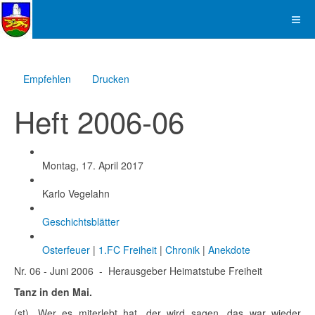
Empfehlen
Drucken
Heft 2006-06
Created
Montag, 17. April 2017
Created by
Karlo Vegelahn
Categories
Geschichtsblätter
Tags
Osterfeuer
|
1.FC Freiheit
|
Chronik
|
Anekdote
Nr. 06 - Juni 2006 - Herausgeber Heimatstube Freiheit
Tanz in den Mai.
(st). Wer es miterlebt hat, der wird sagen, das war wieder