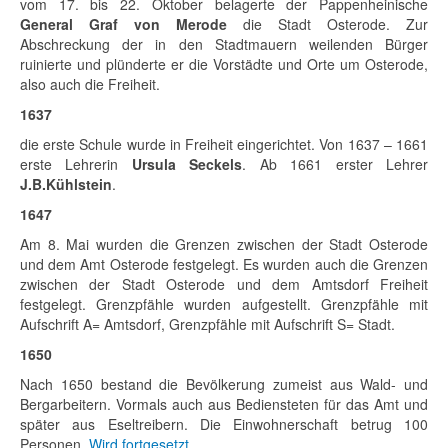
vom 17. bis 22. Oktober belagerte der Pappenheinische
General Graf von Merode
die Stadt Osterode. Zur
Abschreckung der in den Stadtmauern weilenden Bürger
ruinierte und plünderte er die Vorstädte und Orte um Osterode,
also auch die Freiheit.
1637
die erste Schule wurde in Freiheit eingerichtet. Von 1637 – 1661
erste Lehrerin
Ursula Seckels
. Ab 1661 erster Lehrer
J.B.Kühlstein
.
1647
Am 8. Mai wurden die Grenzen zwischen der Stadt Osterode
und dem Amt Osterode festgelegt. Es wurden auch die Grenzen
zwischen der Stadt Osterode und dem Amtsdorf Freiheit
festgelegt. Grenzpfähle wurden aufgestellt. Grenzpfähle mit
Aufschrift A= Amtsdorf, Grenzpfähle mit Aufschrift S= Stadt.
1650
Nach 1650 bestand die Bevölkerung zumeist aus Wald- und
Bergarbeitern. Vormals auch aus Bediensteten für das Amt und
später aus Eseltreibern. Die Einwohnerschaft betrug 100
Personen.
Wird fortgesetzt.