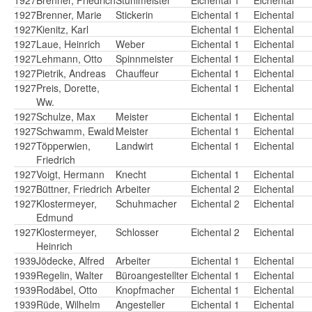
1927
Brenner, Marie
Stickerin
Eichental 1
Eichental
1927
Kienitz, Karl
Eichental 1
Eichental
1927
Laue, Heinrich
Weber
Eichental 1
Eichental
1927
Lehmann, Otto
Spinnmeister
Eichental 1
Eichental
1927
Pietrik, Andreas
Chauffeur
Eichental 1
Eichental
1927
Preis, Dorette,
Eichental 1
Eichental
Ww.
1927
Schulze, Max
Meister
Eichental 1
Eichental
1927
Schwamm, Ewald
Meister
Eichental 1
Eichental
1927
Töpperwien,
Landwirt
Eichental 1
Eichental
Friedrich
1927
Voigt, Hermann
Knecht
Eichental 1
Eichental
1927
Büttner, Friedrich
Arbeiter
Eichental 2
Eichental
1927
Klostermeyer,
Schuhmacher
Eichental 2
Eichental
Edmund
1927
Klostermeyer,
Schlosser
Eichental 2
Eichental
Heinrich
1939
Jödecke, Alfred
Arbeiter
Eichental 1
Eichental
1939
Regelin, Walter
Büroangestellter
Eichental 1
Eichental
1939
Rodäbel, Otto
Knopfmacher
Eichental 1
Eichental
1939
Rüde, Wilhelm
Angesteller
Eichental 1
Eichental