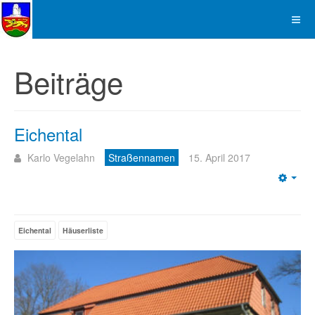
Beiträge
Eichental
Karlo Vegelahn
Straßennamen
15. April 2017
Emp
Eichental
Häuserliste