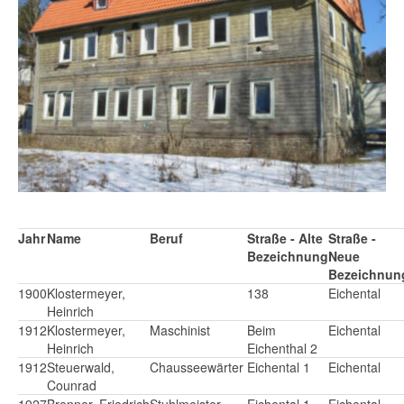
Jahr
Name
Beruf
Straße - Alte
Straße -
Bezeichnung
Neue
Bezeichnun
1900
Klostermeyer,
138
Eichental
Heinrich
1912
Klostermeyer,
Maschinist
Beim
Eichental
Heinrich
Eichenthal 2
1912
Steuerwald,
Chausseewärter
Eichental 1
Eichental
Counrad
1927
Brenner, Friedrich
Stuhlmeister
Eichental 1
Eichental