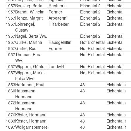
1957
Bensing, Berta
Rentnerin
Eichental 2
Eichental
1957
Brandt, Wilhelm
Former
Eichental 2
Eichental
1957
Henze, Margrit
Arbeiterin
Eichental 2
Eichental
1957
Lohrengel,
Hilfarbeiter
Eichental 2
Eichental
Gustav
1957
Nagel, Berta Ww.
Eichental 2
Eichental
1957
Gurke, Martha
Hausgehilfin
Hof Eichental
Eichental
1957
Gurke, Rudi
Former
Hof Eichental
Eichental
1957
Thomas, Erna
Hof Eichental
Eichental
Ww.
1957
Wippern, Günter
Landwirt
Hof Eichental
Eichental
1957
Wippern, Marie-
Hof Eichental
Eichental
Luise Ww.
1853
Hartmann, Paul
48
Eichental 1
1860
Hausmann,
48
Eichental 1
Hermann
1872
Hausmann,
48
Eichental 1
Hermann
1876
Köster, Hermann
48
Eichental 1
1883
Köster, Hermann
48
Eichental 1
1897
Wollgarnspinnerei
48
Eichental 1