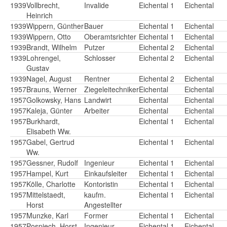
1939
Vollbrecht,
Invalide
Eichental 1
Eichental
Heinrich
1939
Wippern, Günther
Bauer
Eichental 1
Eichental
1939
Wippern, Otto
Oberamtsrichter
Eichental 1
Eichental
1939
Brandt, Wilhelm
Putzer
Eichental 2
Eichental
1939
Lohrengel,
Schlosser
Eichental 2
Eichental
Gustav
1939
Nagel, August
Rentner
Eichental 2
Eichental
1957
Brauns, Werner
Ziegeleitechniker
Eichental
Eichental
1957
Golkowsky, Hans
Landwirt
Eichental
Eichental
1957
Kaleja, Günter
Arbeiter
Eichental
Eichental
1957
Burkhardt,
Eichental 1
Eichental
Elisabeth Ww.
1957
Gabel, Gertrud
Eichental 1
Eichental
Ww.
1957
Gessner, Rudolf
Ingenieur
Eichental 1
Eichental
1957
Hampel, Kurt
Einkaufsleiter
Eichental 1
Eichental
1957
Kölle, Charlotte
Kontoristin
Eichental 1
Eichental
1957
Mittelstaedt,
kaufm.
Eichental 1
Eichental
Horst
Angestellter
1957
Munzke, Karl
Former
Eichental 1
Eichental
1957
Pospiech, Horst
Ingenieur
Eichental 1
Eichental