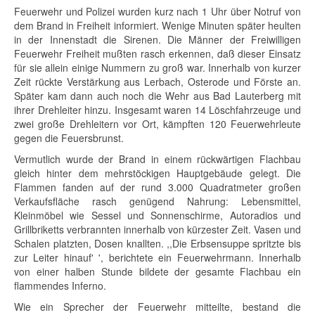
Feuerwehr und Polizei wurden kurz nach 1 Uhr über Notruf von
dem Brand in Freiheit informiert. Wenige Minuten später heulten
in der Innenstadt die Sirenen. Die Männer der Freiwilligen
Feuerwehr Freiheit mußten rasch erkennen, daß dieser Einsatz
für sie allein einige Nummern zu groß war. Innerhalb von kurzer
Zeit rückte Verstärkung aus Lerbach, Osterode und Förste an.
Später kam dann auch noch die Wehr aus Bad Lauterberg mit
ihrer Drehleiter hinzu. Insgesamt waren 14 Löschfahrzeuge und
zwei große Drehleitern vor Ort, kämpften 120 Feuerwehrleute
gegen die Feuersbrunst.
Vermutlich wurde der Brand in einem rückwärtigen Flachbau
gleich hinter dem mehrstöckigen Hauptgebäude gelegt. Die
Flammen fanden auf der rund 3.000 Quadratmeter großen
Verkaufsfläche rasch genügend Nahrung: Lebensmittel,
Kleinmöbel wie Sessel und Sonnenschirme, Autoradios und
Grillbriketts verbrannten innerhalb von kürzester Zeit. Vasen und
Schalen platzten, Dosen knallten. ,,Die Erbsensuppe spritzte bis
zur Leiter hinauf' ', berichtete ein Feuerwehrmann. Innerhalb
von einer halben Stunde bildete der gesamte Flachbau ein
flammendes Inferno.
Wie ein Sprecher der Feuerwehr mitteilte, bestand die