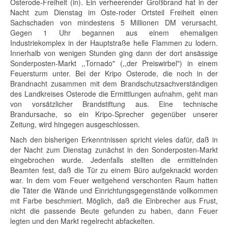
Osterode-Freiheit (in). Ein verheerender Großbrand hat in der
Nacht zum Dienstag im Oste-roder Ortsteil Freiheit einen
Sachschaden von mindestens 5 Millionen DM verursacht.
Gegen 1 Uhr begannen aus einem ehemaligen
Industriekomplex in der Hauptstraße helle Flammen zu lodern.
Innerhalb von wenigen Stunden ging dann der dort ansässige
Sonderposten-Markt ,,Tornado" (,,der Preiswirbel") in einem
Feuersturm unter. Bei der Kripo Osterode, die noch in der
Brandnacht zusammen mit dem Brandschutzsachverständigen
des Landkreises Osterode die Ermittlungen aufnahm, geht man
von vorsätzlicher Brandstiftung aus. Eine technische
Brandursache, so ein Kripo-Sprecher gegenüber unserer
Zeitung, wird hingegen ausgeschlossen.
Nach den bisherigen Erkenntnissen spricht vieles dafür, daß in
der Nacht zum Dienstag zunächst in den Sonderposten-Markt
eingebrochen wurde. Jedenfalls stellten die ermittelnden
Beamten fest, daß die Tür zu einem Büro aufgeknackt worden
war. In dem vom Feuer weitgehend verschonten Raum hatten
die Täter die Wände und Einrichtungsgegenstände vollkommen
mit Farbe beschmiert. Möglich, daß die Einbrecher aus Frust,
nicht die passende Beute gefunden zu haben, dann Feuer
legten und den Markt regelrecht abfackelten.