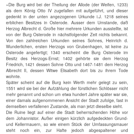
»Die Burg wird bei der Theilung der Allode (der Weifen, 1233)
als dem König Otto IV zugefallen mit aufgeführt, und dieser
gedenkt in der unten angezogenen Urkunde i.J. 1218 seines
erblichen Besitzes in Osterode. Ausser dem Umstande, daß
Herzog Albrecht d. Große hier mehrere Urkunden ausstellte, ist
von der Burg Osterode in nächstfolgender Zeit nichts bekannt.
Von den zahlreichen Urkunden seines Sohnes, Heinrich d.
Wunderlichen, ersten Herzogs von Grubenhagen, ist keine zu
Osterode angefertigt; 1340 erscheint die Burg Osterode im
Besitz des Herzogs-Ernst; 1402 gehörte sie dem Herzog
Friedrich, 1421 dessen Sohne Otto und 1467-1481 dem Herzog
Albrecht II, dessen Witwe Elisabeth dort bis zu ihrem Tode
wohnte.
Später scheint auf die Burg kein Werth mehr gelegt zu sein,
1551 wird sie bei der Aufzählung der fürstlichen Schlösser nicht
mehr genannt und schon um etwa hundert Jahre später war sie,
einer damals aufgenommenen Ansicht der Stadt zufolge, fast in
demselben verfallenen Zustande, als man jetzt dieselbe sieht.
Die Ruine liegt auf einer die Stadt beherrschenden Höhe vor
dem Johannistor. Außer einigen kürzlich aufgedeckten Grund-
und Kellermauern, so wie einem Stück der Umfassungsmauer
steht noch ein, zur Hafte jedoch abgespaltener und