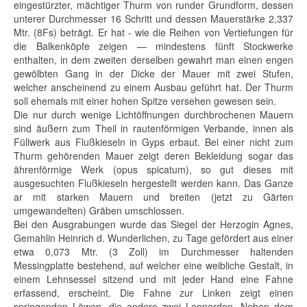
eingestürzter, mächtiger Thurm von runder Grundform, dessen
unterer Durchmesser 16 Schritt und dessen Mauerstärke 2,337
Mtr. (8Fs) beträgt. Er hat - wie die Reihen von Vertiefungen für
die Balkenköpfe zeigen — mindestens fünft Stockwerke
enthalten, in dem zweiten derselben gewahrt man einen engen
gewölbten Gang in der Dicke der Mauer mit zwei Stufen,
welcher anscheinend zu einem Ausbau geführt hat. Der Thurm
soll ehemals mit einer hohen Spitze versehen gewesen sein.
Die nur durch wenige Lichtöffnungen durchbrochenen Mauern
sind äußern zum Theil in rautenförmigen Verbande, innen als
Füllwerk aus Flußkieseln in Gyps erbaut. Bei einer nicht zum
Thurm gehörenden Mauer zeigt deren Bekleidung sogar das
ährenförmige Werk (opus spicatum), so gut dieses mit
ausgesuchten Flußkieseln hergestellt werden kann. Das Ganze
ar mit starken Mauern und breiten (jetzt zu Gärten
umgewandelten) Gräben umschlossen.
Bei den Ausgrabungen wurde das Siegel der Herzogin Agnes,
Gemahlin Heinrich d. Wunderlichen, zu Tage gefördert aus einer
etwa 0,073 Mtr. (3 Zoll) im Durchmesser haltenden
Messingplatte bestehend, auf welcher eine weibliche Gestalt, in
einem Lehnsessel sitzend und mit jeder Hand eine Fahne
erfassend, erscheint. Die Fahne zur Linken zeigt einen
springenden Löwen, die andere zwei Leoparden. Neben dem