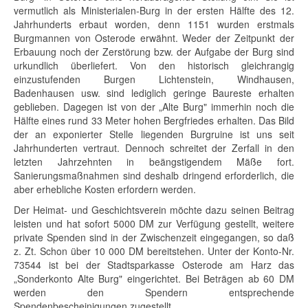
vermutlich als Ministerialen-Burg in der ersten Hälfte des 12.
Jahrhunderts erbaut worden, denn 1151 wurden erstmals
Burgmannen von Osterode erwähnt. Weder der Zeitpunkt der
Erbauung noch der Zerstörung bzw. der Aufgabe der Burg sind
urkundlich überliefert. Von den historisch gleichrangig
einzustufenden Burgen Lichtenstein, Windhausen,
Badenhausen usw. sind lediglich geringe Baureste erhalten
geblieben. Dagegen ist von der „Alte Burg" immerhin noch die
Hälfte eines rund 33 Meter hohen Bergfriedes erhalten. Das Bild
der an exponierter Stelle liegenden Burgruine ist uns seit
Jahrhunderten vertraut. Dennoch schreitet der Zerfall in den
letzten Jahrzehnten in beängstigendem Mäße fort.
Sanierungsmaßnahmen sind deshalb dringend erforderlich, die
aber erhebliche Kosten erfordern werden.
Der Heimat- und Geschichtsverein möchte dazu seinen Beitrag
leisten und hat sofort 5000 DM zur Verfügung gestellt, weitere
private Spenden sind in der Zwischenzeit eingegangen, so daß
z. Zt. Schon über 10 000 DM bereitstehen. Unter der Konto-Nr.
73544 ist bei der Stadtsparkasse Osterode am Harz das
„Sonderkonto Alte Burg" eingerichtet. Bei Beträgen ab 60 DM
werden den Spendern entsprechende
Spendenbescheinigungen zugestellt.