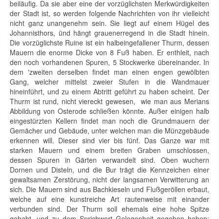
beiläufig. Da sie aber eine der vorzüglichsten Merkwürdigkeiten
der Stadt ist, so werden folgende Nachrichten von ihr vielleicht
nicht ganz unangenehm sein. Sie liegt auf einem Hügel des
Johannisthors, ünd hängt grauenerregend in die Stadt hinein.
Die vorzüglichste Ruine ist ein halbeingefallener Thurm, dessen
Mauern die enorme Dicke von 8 Fuß haben. Er enthleit, nach
den noch vorhandenen Spuren, 5 Stockwerke übereinander. In
dem 'zweiten derselben findet man einen engen gewölbten
Gang, welcher mittelst zweier Stufen in die Wandmauer
hineinführt, und zu einem Abtritt geführt zu haben scheint. Der
Thurm ist rund, nicht viereckt gewesen, wie man aus Merians
Abbildung von Osterode schließen könnte. Außer einigen halb
eingestürzten Kellern findet man noch die Grundmauern der
Gemächer und Gebäude, unter welchen man die Münzgebäude
erkennen will. Dieser sind vier bis fünf. Das Ganze war mit
starken Mauern und einem breiten Graben umschlossen,
dessen Spuren in Gärten verwandelt sind. Oben wuchern
Dornen und Disteln, und die Bur trägt die Kennzeichen einer
gewaltsamen Zerstörung, nicht der langsamen Verwitterung an
sich. Die Mauern sind aus Bachkieseln und Flußgeröllen erbaut,
welche auf eine kunstreiche Art rautenweise mit einander
verbunden sind. Der Thurm soll ehemals eine hohe Spitze
gehabt, und zu dem Sprichwort Gelegenheit gegeben haben: