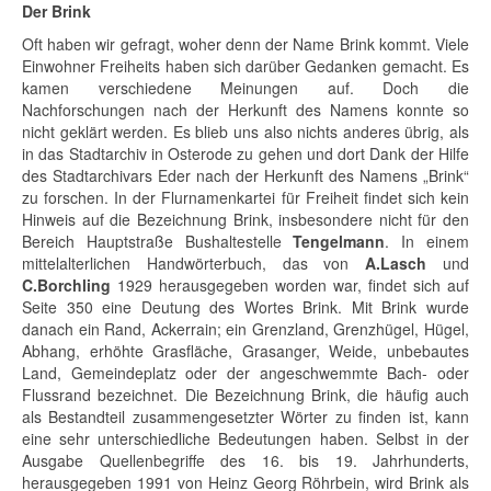
Der Brink
Oft haben wir gefragt, woher denn der Name Brink kommt. Viele
Einwohner Freiheits haben sich darüber Gedanken gemacht. Es
kamen verschiedene Meinungen auf. Doch die
Nachforschungen nach der Herkunft des Namens konnte so
nicht geklärt werden. Es blieb uns also nichts anderes übrig, als
in das Stadtarchiv in Osterode zu gehen und dort Dank der Hilfe
des Stadtarchivars Eder nach der Herkunft des Namens „Brink“
zu forschen. In der Flurnamenkartei für Freiheit findet sich kein
Hinweis auf die Bezeichnung Brink, insbesondere nicht für den
Bereich Hauptstraße Bushaltestelle
Tengelmann
. In einem
mittelalterlichen Handwörterbuch, das von
A.Lasch
und
C.Borchling
1929 herausgegeben worden war, findet sich auf
Seite 350 eine Deutung des Wortes Brink. Mit Brink wurde
danach ein Rand, Ackerrain; ein Grenzland, Grenzhügel, Hügel,
Abhang, erhöhte Grasfläche, Grasanger, Weide, unbebautes
Land, Gemeindeplatz oder der angeschwemmte Bach- oder
Flussrand bezeichnet. Die Bezeichnung Brink, die häufig auch
als Bestandteil zusammengesetzter Wörter zu finden ist, kann
eine sehr unterschiedliche Bedeutungen haben. Selbst in der
Ausgabe Quellenbegriffe des 16. bis 19. Jahrhunderts,
herausgegeben 1991 von Heinz Georg Röhrbein, wird Brink als