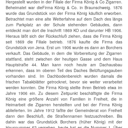
Hergestellt wurden in der Filiale der
Firma König & Co
Zigarren.
Beheimatet war die
Firma König & Co.
in Braunschweig. 1876
wurde das Grundstück von der
Firma Köni
g käuflich erworben.
Betrachtet man eine alte Wetterfahne auf dem Dach des längs
zum Parkplatz an der Schule stehenden Gebäudes, dann
entdeckt man dort die Inschrift 1869 KO und darunter HB 1906.
Hieraus läßt sich der Rückschluß ziehen, dass die
Firma König
seit 1869 die Filiale betrieb. 1876 kaufte die Firma das
Grundstück von
Jena
. Erst um 1906 wurde es dann an
Borchers
verkauft. Das Gebäude, in dem die Vorbereitung der Zigarren
stattfand, steht zwischen der heutigen Gasse und dem Haus
Hauptstraße 44. Man kann noch heute am Dachausbau
erkennen, dass im oberen Teil des Daches Belüftungsgauben
vorhanden sind. Im Dachbodenbereich wurden damals die
frischen Tabakblätter getrocknet, bevor sie weiter verarbeitet
werden konnten. Die Firma König stellte ihren Betrieb etwa im
Jahre 1906 ein. Zu diesem Zeitpunkt beschäftigte die
Firma
König
eine größere Anzahl von Familien in Freiheit, die in
Heimarbeit die Zigarren herstellten und bei der
Firma König
ablieferten. Im Jahre 1912 faßte der Gemeinderat von Freiheit
dann den Beschluß, die Straßennamen festzuschreiben. Bis
dahin war das Grundstück
Borchers
(früher
König
) mit der
Hausnummer 62 versehen, heute hat es die Nummer 1. Über