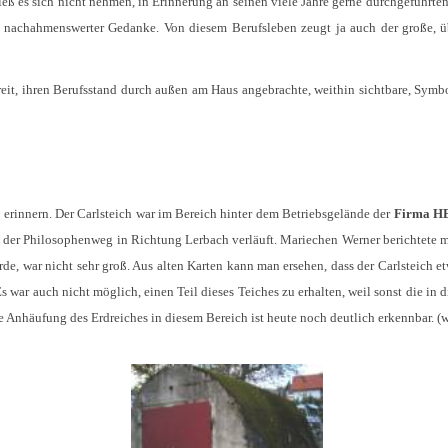
 ließ es sich nicht nehmen, in Erinnerung an seinen viele Jahre gerne durchgeführ
in nachahmenswerter Gedanke. Von diesem Berufsleben zeugt ja auch der große, 
it, ihren Berufsstand durch außen am Haus angebrachte, weithin sichtbare, Symbole
 erinnern. Der Carlsteich war im Bereich hinter dem Betriebsgelände der
Firma H
t der Philosophenweg in Richtung Lerbach verläuft. Mariechen Werner berichtete ma
urde, war nicht sehr groß. Aus alten Karten kann man ersehen, dass der Carlsteic
Es war auch nicht möglich, einen Teil dieses Teiches zu erhalten, weil sonst die in
nhäufung des Erdreiches in diesem Bereich ist heute noch deutlich erkennbar. (wi