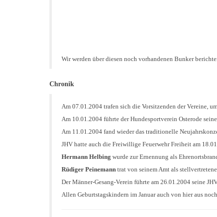
Wir werden über diesen noch vorhandenen Bunker berichte
Chronik
Am 07.01.2004 trafen sich die Vorsitzenden der Vereine, u
Am 10.01.2004 führte der Hundesportverein Osterode seine
Am 11.01.2004 fand wieder das traditionelle Neujahrskonzer
JHV hatte auch die Freiwillige Feuerwehr Freiheit am 18.0
Hermann Helbing
wurde zur Ernennung als Ehrenortsbrand
Rüdiger Peinemann
trat von seinem Amt als stellvertreten
Der Männer-Gesang-Verein führte am 26.01.2004 seine JHV
Allen Geburtstagskindern im Januar auch von hier aus noc