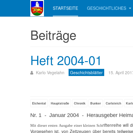
STARTSEITE
GESCHICHTLICHES
Beiträge
Heft 2004-01
Karlo Vegelahn
Geschichtsblätter
15. April 201
Eichental
Hauptstraße
Chronik
Bunker
Carlsteich
Karl
Nr. 1 - Januar 2004 - Herausgeber Heimat
riftenreihe wil
Mit dieser ersten Ausgabe einer kleinen Sch
Vorgesehen ist, von Zeitzeugen über bereits teilwei