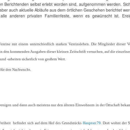
den Berichtenden selbst erlebt worden sind, aufgenommen werden. Sich
aber auch aktuelle Abläufe aus dem örtlichen Geschehen berichtet we
lle anderen privaten Familienfeste, wenn es gewünscht ist. Erei
ereine mit einem unterschiedlich starken Vereinsleben. Die Mitglieder dieser V
 in den kommenden Ausgaben dieser kleinen Zeitschrift versuchen, auf die einzelne
 und -arbeiten sicherlich von großem Wert.
 für den Nachwuchs.
r wenigen und dann auch meistens nur den älteren Einwohnern in der Ortschaft bekan
 Freiheit befindet sich auf dem Hof des Grundstücks
Hauptstr.79
. Dort wohnt der