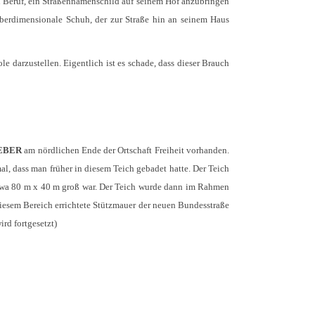
ten Beruf, ein Straßennamenschild auf seinem Hof anzubringen
überdimensionale Schuh, der zur Straße hin an seinem Haus
 darzustellen. Eigentlich ist es schade, dass dieser Brauch
EBER
am nördlichen Ende der Ortschaft Freiheit vorhanden.
l, dass man früher in diesem Teich gebadet hatte. Der Teich
h etwa 80 m x 40 m groß war. Der Teich wurde dann im Rahmen
 diesem Bereich errichtete Stützmauer der neuen Bundesstraße
rd fortgesetzt)