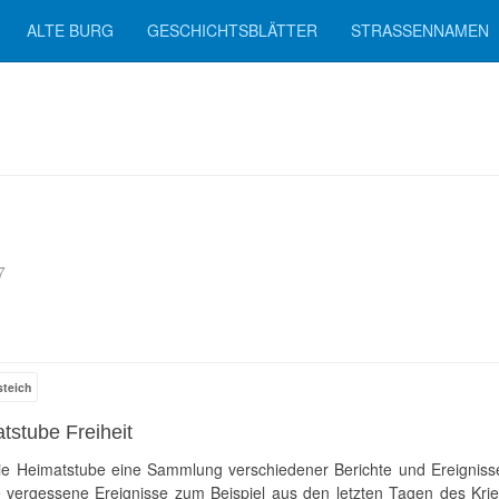
ALTE BURG
GESCHICHTSBLÄTTER
STRASSENNAMEN
7
steich
stube Freiheit
l die Heimatstube eine Sammlung verschiedener Berichte und Ereigniss
se vergessene Ereignisse zum Beispiel aus den letzten Tagen des Krie