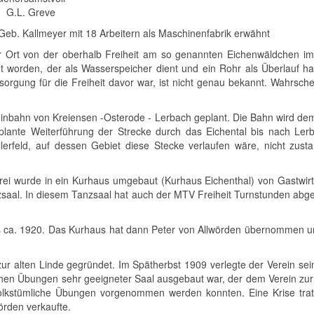
 Greve
eb. Kallmeyer mit 18 Arbeitern als Maschinenfabrik erwähnt
der Ort von der oberhalb Freiheit am so genannten Eichenwäldchen im
et worden, der als Wasserspeicher dient und ein Rohr als Überlauf h
sorgung für die Freiheit davor war, ist nicht genau bekannt. Wahrsch
einbahn von Kreiensen -Osterode - Lerbach geplant. Die Bahn wird dem
plante Weiterführung der Strecke durch das Eichental bis nach Lerb
llerfeld, auf dessen Gebiet diese Stecke verlaufen wäre, nicht zu
i wurde in ein Kurhaus umgebaut (Kurhaus Eichenthal) von Gastwirt
saal. In diesem Tanzsaal hat auch der MTV Freiheit Turnstunden abge
bis ca. 1920. Das Kurhaus hat dann Peter von Allwörden übernommen u
ur alten Linde gegründet. Im Spätherbst 1909 verlegte der Verein se
lichen Übungen sehr geeigneter Saal ausgebaut war, der dem Verein z
olkstümliche Übungen vorgenommen werden konnten. Eine Krise trat 
örden verkaufte.