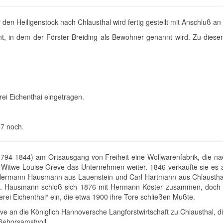
n Heiligenstock nach Chlausthal wird fertig gestellt mit Anschluß an d
, in dem der Förster Breiding als Bewohner genannt wird. Zu dieser 
rei Eichenthai eingetragen.
57 noch.
94-1844) am Ortsausgang von Freiheit eine Wollwarenfabrik, die nac
Witwe Louise Greve das Unternehmen weiter. 1846 verkaufte sie es a
 Hermann Hausmann aus Lauenstein und Carl Hartmann aus Chlaust
n. Hausmann schloß sich 1876 mit Hermann Köster zusammen, doch ve
rei Eichenthai“ ein, die etwa 1900 ihre Tore schließen Mußte.
ve an die Königlich Hannoversche Langforstwirtschaft zu Chlausthal,
amstvoll