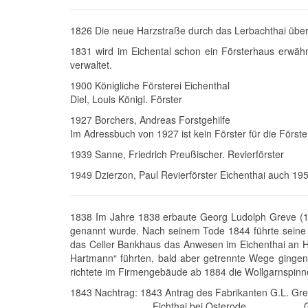
1826 Die neue Harzstraße durch das Lerbachthai über de
1831 wird im Eichental schon ein Försterhaus erwähnt
verwaltet.
1900 Königliche Försterei Eichenthal
Diel, Louis Königl. Förster
1927 Borchers, Andreas Forstgehilfe
Im Adressbuch von 1927 ist kein Förster für die Förste
1939 Sanne, Friedrich Preußischer. Revierförster
1949 Dzierzon, Paul Revierförster Eichenthai auch 19
1838 Im Jahre 1838 erbaute Georg Ludolph Greve (17
genannt wurde. Nach seinem Tode 1844 führte seine 
das Celler Bankhaus das Anwesen im Eichenthai an
Hartmann“ führten, bald aber getrennte Wege ginge
richtete im Firmengebäude ab 1884 die Wollgarnspinne
1843 Nachtrag: 1843 Antrag des Fabrikanten G.L. Gre
Eichthai bei Osterode Gehors