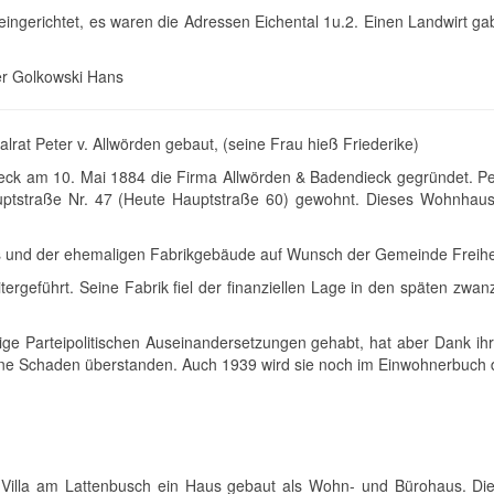
gerichtet, es waren die Adressen Eichental 1u.2. Einen Landwirt ga
er Golkowski Hans
lrat Peter v. Allwörden gebaut, (seine Frau hieß Friederike)
ieck am 10. Mai 1884 die Firma Allwörden & Badendieck gegründet. Pet
straße Nr. 47 (Heute Hauptstraße 60) gewohnt. Dieses Wohnhaus is
 und der ehemaligen Fabrikgebäude auf Wunsch der Gemeinde Freihei
ergeführt. Seine Fabrik fiel der finanziellen Lage in den späten zwan
ge Parteipolitischen Auseinandersetzungen gehabt, hat aber Dank ihr
e Schaden überstanden. Auch 1939 wird sie noch im Einwohnerbuch des
er Villa am Lattenbusch ein Haus gebaut als Wohn- und Bürohaus. Di