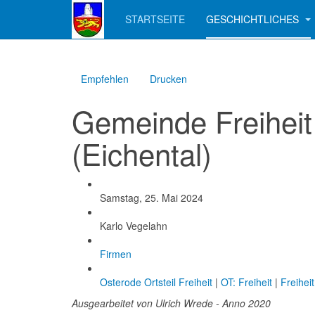
STARTSEITE
GESCHICHTLICHES
Empfehlen
Drucken
Gemeinde Freiheit 
(Eichental)
Created
Samstag, 25. Mai 2024
Created by
Karlo Vegelahn
Categories
Firmen
Tags
Osterode Ortsteil Freiheit
|
OT: Freiheit
|
Freiheit
Ausgearbeitet von Ulrich Wrede - Anno 2020