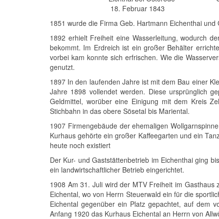
18. Februar 1843 G.L.
1851 wurde die Firma Geb. Hartmann Eichenthai und G
1892 erhielt Freiheit eine Wasserleitung, wodurch 
bekommt. Im Erdreich ist ein großer Behälter erricht
vorbei kam konnte sich erfrischen. Wie die Wasserver
genutzt.
1897 In den laufenden Jahre ist mit dem Bau einer Kl
Jahre 1898 vollendet werden. Diese ursprünglich ge
Geldmittel, worüber eine Einigung mit dem Kreis Ze
Stichbahn in das obere Sösetal bis Mariental.
1907 Firmengebäude der ehemaligen Wollgarnspinnere
Kurhaus gehörte ein großer Kaffeegarten und ein Tanz
heute noch existiert
Der Kur- und Gaststättenbetrieb im Eichenthai ging 
ein landwirtschaftlicher Betrieb eingerichtet.
1908 Am 31. Juli wird der MTV Freiheit im Gasthaus z
Eichental, wo von Herrn Steuerwald ein für die sport
Eichental gegenüber ein Platz gepachtet, auf dem v
Anfang 1920 das Kurhaus Eichental an Herrn von Allw